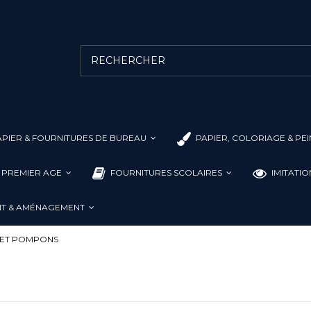
PIER & FOURNITURES DE BUREAU
PAPIER, COLORIAGE & PE
L PREMIER AGE
FOURNITURES SCOLAIRES
IMITATI
T & AMÉNAGEMENT
 ET POMPONS