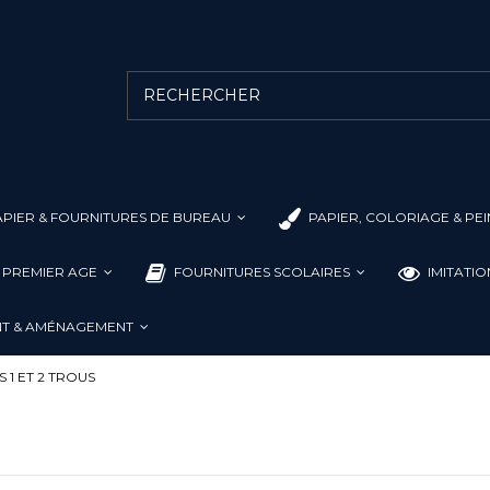
PIER & FOURNITURES DE BUREAU
PAPIER, COLORIAGE & PE
L PREMIER AGE
FOURNITURES SCOLAIRES
IMITATI
T & AMÉNAGEMENT
1 ET 2 TROUS