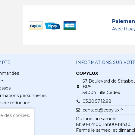
Paiement
Avec Hipay
MPTE
INFORMATIONS SUR VOT
mmandes
COPYLUX
rs
57 Boulevard de Strasbo
BP5
esses
59004 Lille Cedex
rmations personnelles
03.20.57.12.98
s de réduction
contact@copylux.fr
e des cookies.
Du lundi au samedi :
8h30-12h00 14h00-18h30
Fermé le samedi et dimanc