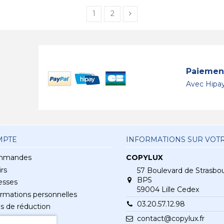
1
2
Paiement
Avec Hipay
MPTE
INFORMATIONS SUR VOT
mmandes
COPYLUX
rs
57 Boulevard de Strasbo
BP5
esses
59004 Lille Cedex
rmations personnelles
03.20.57.12.98
s de réduction
contact@copylux.fr