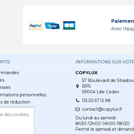
Paiement
Avec Hipay
MPTE
INFORMATIONS SUR VOT
mmandes
COPYLUX
rs
57 Boulevard de Strasbo
BP5
esses
59004 Lille Cedex
rmations personnelles
03.20.57.12.98
s de réduction
contact@copylux.fr
e des cookies.
Du lundi au samedi :
8h30-12h00 14h00-18h30
Fermé le samedi et dimanc