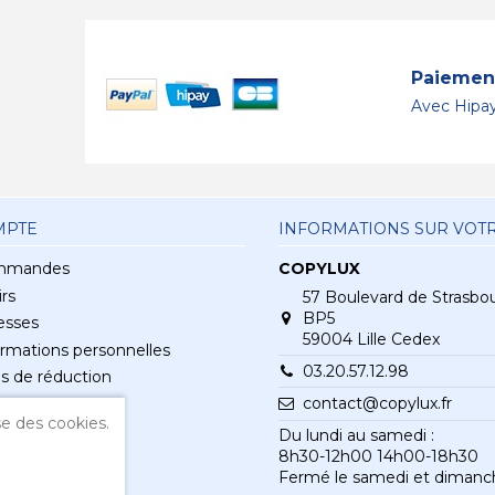
Paiement
Avec Hipay
MPTE
INFORMATIONS SUR VOT
mmandes
COPYLUX
rs
57 Boulevard de Strasbo
BP5
esses
59004 Lille Cedex
rmations personnelles
03.20.57.12.98
s de réduction
contact@copylux.fr
e des cookies.
Du lundi au samedi :
8h30-12h00 14h00-18h30
Fermé le samedi et dimanc